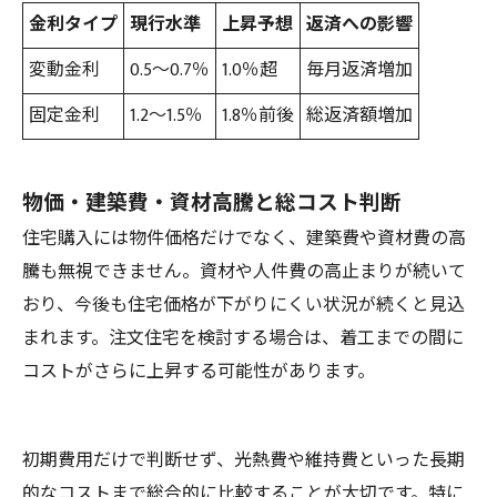
金利タイプ
現行水準
上昇予想
返済への影響
変動金利
0.5～0.7％
1.0％超
毎月返済増加
固定金利
1.2～1.5％
1.8％前後
総返済額増加
物価・建築費・資材高騰と総コスト判断
住宅購入には物件価格だけでなく、建築費や資材費の高
騰も無視できません。資材や人件費の高止まりが続いて
おり、今後も住宅価格が下がりにくい状況が続くと見込
まれます。注文住宅を検討する場合は、着工までの間に
コストがさらに上昇する可能性があります。
初期費用だけで判断せず、光熱費や維持費といった長期
的なコストまで総合的に比較することが大切です。特に