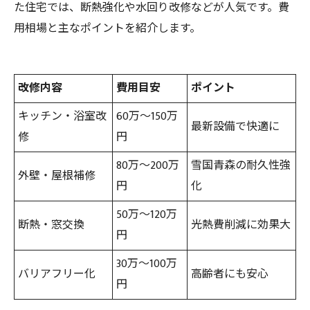
た住宅では、断熱強化や水回り改修などが人気です。費
用相場と主なポイントを紹介します。
改修内容
費用目安
ポイント
キッチン・浴室改
60万～150万
最新設備で快適に
修
円
80万～200万
雪国青森の耐久性強
外壁・屋根補修
円
化
50万～120万
断熱・窓交換
光熱費削減に効果大
円
30万～100万
バリアフリー化
高齢者にも安心
円