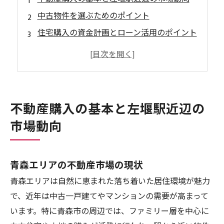
中古物件を選ぶためのポイント
住宅購入の資金計画とローン活用のポイント
不動産会社選びとサービス比較
購入後の手続きと新生活スタートガイド
左堰駅エリアの不動産購入について
左堰駅エリアで不動産購入が選ばれる理由
不動産購入の基本と左堰駅近辺の
左堰駅エリアについて
市場動向
会社概要
関連エリア
青森エリアの不動産市場の現状
対応地域
青森エリアは自然に恵まれた落ち着いた居住環境が魅力
で、近年は中古一戸建てやマンションの需要が高まって
います。特に青森市の周辺では、ファミリー層を中心に