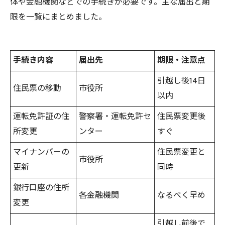
体や金融機関などでの手続きが必要です。主な届出と期
限を一覧にまとめました。
手続き内容
届出先
期限・注意点
引越し後14日
住民票の移動
市役所
以内
運転免許証の住
警察署・運転免許セ
住民票変更後
所変更
ンター
すぐ
マイナンバーの
住民票変更と
市役所
更新
同時
銀行口座の住所
各金融機関
なるべく早め
変更
引越し前後で