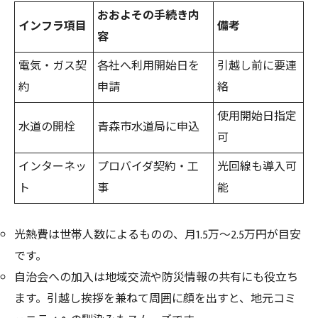
おおよその手続き内
インフラ項目
備考
容
電気・ガス契
各社へ利用開始日を
引越し前に要連
約
申請
絡
使用開始日指定
水道の開栓
青森市水道局に申込
可
インターネッ
プロバイダ契約・工
光回線も導入可
ト
事
能
光熱費は世帯人数によるものの、月1.5万～2.5万円が目安
です。
自治会への加入は地域交流や防災情報の共有にも役立ち
ます。引越し挨拶を兼ねて周囲に顔を出すと、地元コミ