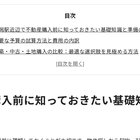
目次
潟駅近辺で不動産購入前に知っておきたい基礎知識と準備
要な予算の試算方法と費用の内訳
築・中古・土地購入の比較：最適な選択肢を見極める方法
率的な物件探しのポイント
潟駅周辺での不動産購入について
潟駅エリアで不動産が選ばれる理由
潟駅について
購入前に知っておきたい基礎
社概要
連エリア
応地域