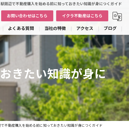
潟駅周辺で不動産購入を始める前に知っておきたい知識が身につくガイド
お問い合わせはこちら
イクラ不動産はこちら
よくある質問
当社の特徴
アクセス
ブログ
戸建て
土地
ておきたい知識が身に
マンション
アパート
売却
辺で不動産購入を始める前に知っておきたい知識が身につくガイド