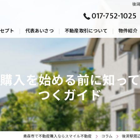
後
017-752-1025
セプト
代表あいさつ
不動産取引について
物件紹介
購入の流れ
売却の流れ
購入を始める前に知っ
つくガイド
青森市で不動産購入ならスマイル不動産
コラム
後潟駅周