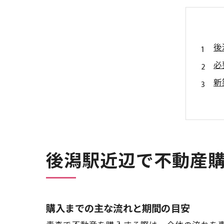
後
必
新
効
後
後
後
後潟駅近辺で不動産
会
関
対
購入までの主な流れと期間の目安